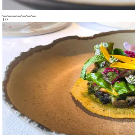
1
/
7