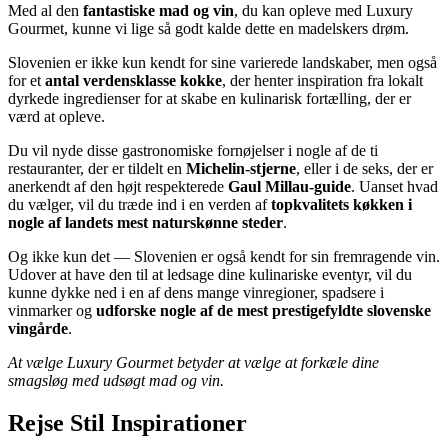
Med al den
fantastiske mad og vin
, du kan opleve med Luxury
Gourmet, kunne vi lige så godt kalde dette en madelskers drøm.
Slovenien er ikke kun kendt for sine varierede landskaber, men også
for et
antal verdensklasse kokke
, der henter inspiration fra lokalt
dyrkede ingredienser for at skabe en kulinarisk fortælling, der er
værd at opleve.
Du vil nyde disse gastronomiske fornøjelser i nogle af de ti
restauranter, der er tildelt en
Michelin-stjerne
, eller i de seks, der er
anerkendt af den højt respekterede
Gaul Millau-guide
. Uanset hvad
du vælger, vil du træde ind i en verden af
topkvalitets køkken i
nogle af landets mest naturskønne steder
.
Og ikke kun det — Slovenien er også kendt for sin fremragende vin.
Udover at have den til at ledsage dine kulinariske eventyr, vil du
kunne dykke ned i en af dens mange vinregioner, spadsere i
vinmarker og
udforske nogle af de mest prestigefyldte slovenske
vingårde
.
At vælge Luxury Gourmet betyder at vælge at forkæle dine
smagsløg med udsøgt mad og vin.
Rejse Stil Inspirationer