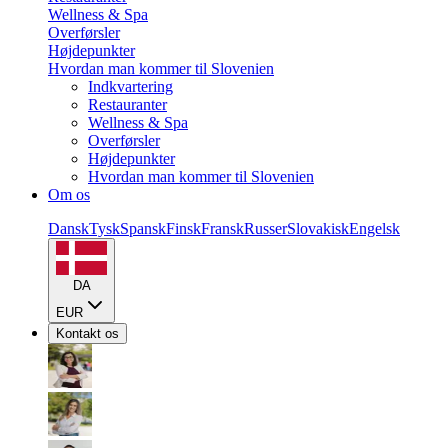
Wellness & Spa
Overførsler
Højdepunkter
Hvordan man kommer til Slovenien
Indkvartering
Restauranter
Wellness & Spa
Overførsler
Højdepunkter
Hvordan man kommer til Slovenien
Om os
Dansk
Tysk
Spansk
Finsk
Fransk
Russer
Slovakisk
Engelsk
DA
EUR
Kontakt os