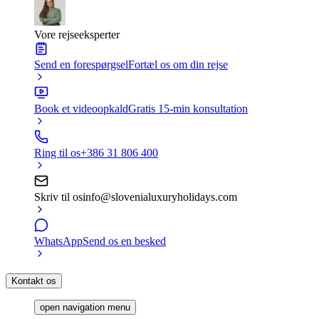
Vore rejseeksperter
Send en forespørgsel
Fortæl os om din rejse
Book et videoopkald
Gratis 15-min konsultation
Ring til os
+386 31 806 400
Skriv til os
info@slovenialuxuryholidays.com
WhatsApp
Send os en besked
Kontakt os
open navigation menu