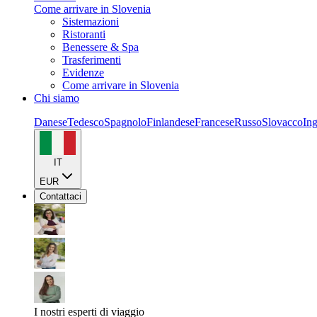
Come arrivare in Slovenia
Sistemazioni
Ristoranti
Benessere & Spa
Trasferimenti
Evidenze
Come arrivare in Slovenia
Chi siamo
Danese
Tedesco
Spagnolo
Finlandese
Francese
Russo
Slovacco
Ing
IT
EUR
Contattaci
I nostri esperti di viaggio