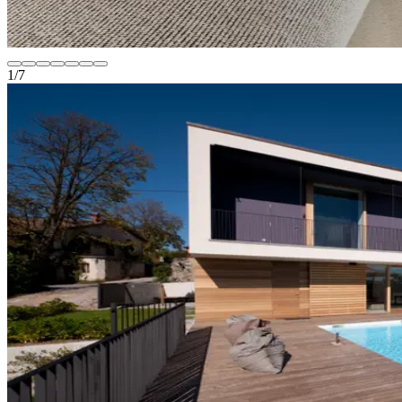
1
/
7