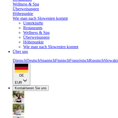
Wellness & Spa
Überweisungen
Höhepunkte
Wie man nach Slowenien kommt
Unterkünfte
Restaurants
Wellness & Spa
Überweisungen
Höhepunkte
Wie man nach Slowenien kommt
Über uns
Dänisch
Deutsch
Spanisch
Finnisch
Französisch
Russisch
Slowaki
DE
EUR
Kontaktieren Sie uns