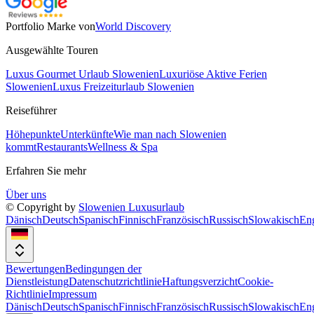
Portfolio Marke von
World Discovery
Ausgewählte Touren
Luxus Gourmet Urlaub Slowenien
Luxuriöse Aktive Ferien
Slowenien
Luxus Freizeiturlaub Slowenien
Reiseführer
Höhepunkte
Unterkünfte
Wie man nach Slowenien
kommt
Restaurants
Wellness & Spa
Erfahren Sie mehr
Über uns
© Copyright by
Slowenien Luxusurlaub
Dänisch
Deutsch
Spanisch
Finnisch
Französisch
Russisch
Slowakisch
Eng
Bewertungen
Bedingungen der
Dienstleistung
Datenschutzrichtlinie
Haftungsverzicht
Cookie-
Richtlinie
Impressum
Dänisch
Deutsch
Spanisch
Finnisch
Französisch
Russisch
Slowakisch
Eng