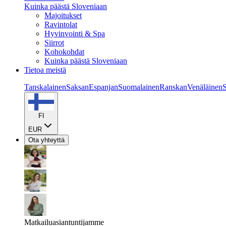
Kuinka päästä Sloveniaan
Majoitukset
Ravintolat
Hyvinvointi & Spa
Siirrot
Kohokohdat
Kuinka päästä Sloveniaan
Tietoa meistä
Tanskalainen
Saksan
Espanjan
Suomalainen
Ranskan
Venäläinen
S
FI
EUR
Ota yhteyttä
Matkailuasiantuntijamme