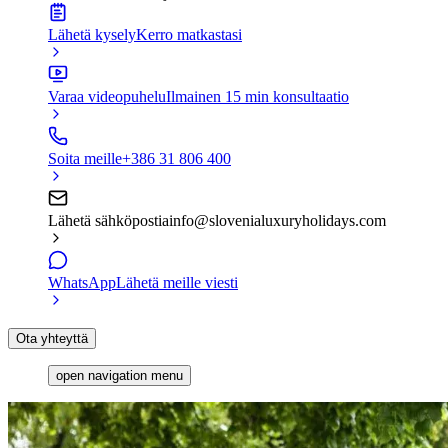
Lähetä kysely
Kerro matkastasi
Varaa videopuhelu
Ilmainen 15 min konsultaatio
Soita meille
+386 31 806 400
Lähetä sähköpostia
info@slovenialuxuryholidays.com
WhatsApp
Lähetä meille viesti
Ota yhteyttä
open navigation menu