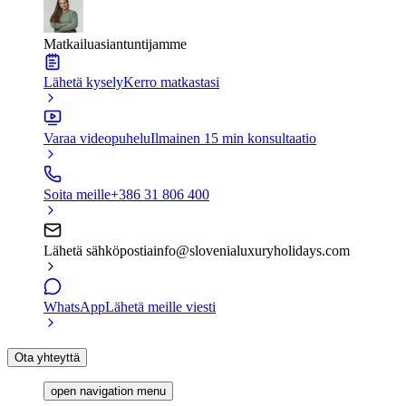
Matkailuasiantuntijamme
Lähetä kysely
Kerro matkastasi
Varaa videopuhelu
Ilmainen 15 min konsultaatio
Soita meille
+386 31 806 400
Lähetä sähköpostia
info@slovenialuxuryholidays.com
WhatsApp
Lähetä meille viesti
Ota yhteyttä
open navigation menu