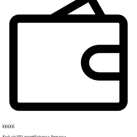
€
€
€
€
€
Syö sisällä goottilaisessa linnassa