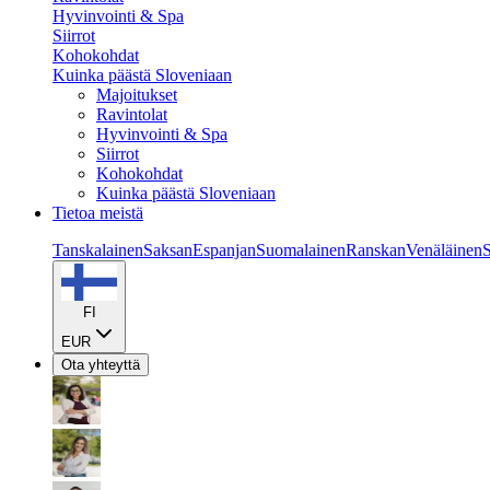
Hyvinvointi & Spa
Siirrot
Kohokohdat
Kuinka päästä Sloveniaan
Majoitukset
Ravintolat
Hyvinvointi & Spa
Siirrot
Kohokohdat
Kuinka päästä Sloveniaan
Tietoa meistä
Tanskalainen
Saksan
Espanjan
Suomalainen
Ranskan
Venäläinen
S
FI
EUR
Ota yhteyttä