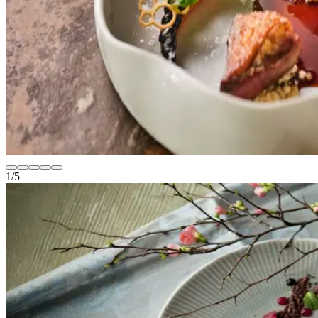
1
/
5