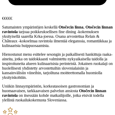
€
€
€
€
€
Satumaisten ympäristöjen keskellä
Otočecin linna
,
Otočecin linnan
ravintola
tarjoaa poikkeuksellisen fine dining -kokemuksen
yksityisellä saarella Krka-joessa. Osana arvostettua Relais &
Châteaux -kokoelmaa ravintola ilmentää eleganssia, romantiikkaa ja
kulinaarista huippuosaamista.
Hienostunut menu esittelee sesongin ja paikallisesti hankittuja raaka-
aineita, jotka on taidokkaasti valmistettu nykyaikaisella taidolla ja
inspiroituneita alueen kulinaarisista perinteistä. Jokainen ruokalaji on
huolellisesti yhdistetty arvostettuihin slovenialaisiin ja
kansainvälisiin viineihin, tarjoiltuna moitteettomalla huomiolla
yksityiskohtiin.
Uniikin linnaympäristön, korkeatasoisen gastronomian ja
huomaavaisen, tarkkaavaisen palvelun ansiosta
Otočecin linnan
ravintola
on itsessään kohde matkailijoille, jotka etsivät todella
ylellistä ruokailukokemusta Sloveniassa.