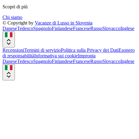
Scopri di più
Chi siamo
© Copyright by
Vacanze di Lusso in Slovenia
Danese
Tedesco
Spagnolo
Finlandese
Francese
Russo
Slovacco
Inglese
Recensioni
Termini di servizio
Politica sulla Privacy dei Dati
Esonero
di responsabilità
Informativa sui cookie
Impronta
Danese
Tedesco
Spagnolo
Finlandese
Francese
Russo
Slovacco
Inglese