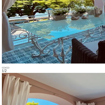
1
/
2