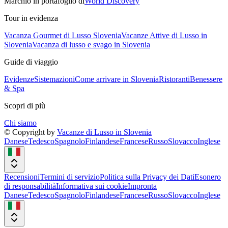
Marchio in portafoglio di
World Discovery
Tour in evidenza
Vacanza Gourmet di Lusso Slovenia
Vacanze Attive di Lusso in
Slovenia
Vacanza di lusso e svago in Slovenia
Guide di viaggio
Evidenze
Sistemazioni
Come arrivare in Slovenia
Ristoranti
Benessere
& Spa
Scopri di più
Chi siamo
© Copyright by
Vacanze di Lusso in Slovenia
Danese
Tedesco
Spagnolo
Finlandese
Francese
Russo
Slovacco
Inglese
Recensioni
Termini di servizio
Politica sulla Privacy dei Dati
Esonero
di responsabilità
Informativa sui cookie
Impronta
Danese
Tedesco
Spagnolo
Finlandese
Francese
Russo
Slovacco
Inglese