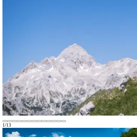
1
/
13