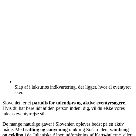
Slap af i luksuriøs indkvartering, der ligger, hvor al eventyret
sker.
Slovenien er et
paradis for udendørs og aktive eventyrsøgere
.
Hvis du har bare lidt af den person indeni dig, vil du elske vores
luksus eventyrrejse stil.
De mange naturlige gaver i Slovenien opleves bedst på en aktiv
måde. Med
rafting og canyoning
omkring Soča-dalen,
vandring
og cykling
i de Julianiske Alper, udforskning af Karts-hulerne, eller