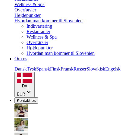
Wellness & Spa
Overførsler
Højdepunkter
Hvordan man kommer til Slovenien
Indkvartering
Restauranter
Wellness & Spa
Overførsler
Højdepunkter
Hvordan man kommer til Slovenien
Om os
Dansk
Tysk
Spansk
Finsk
Fransk
Russer
Slovakisk
Engelsk
DA
EUR
Kontakt os