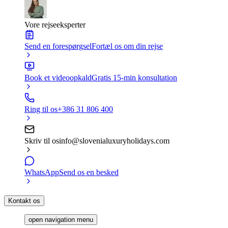
Vore rejseeksperter
Send en forespørgsel
Fortæl os om din rejse
Book et videoopkald
Gratis 15-min konsultation
Ring til os
+386 31 806 400
Skriv til os
info@slovenialuxuryholidays.com
WhatsApp
Send os en besked
Kontakt os
open navigation menu