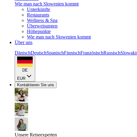
Wie man nach Slowenien kommt
Unterkünfte
Restaurants
Wellness & Spa
Überweisungen
Höhepunkte
Wie man nach Slowenien kommt
Über uns
Dänisch
Deutsch
Spanisch
Finnisch
Französisch
Russisch
Slowaki
DE
EUR
Kontaktieren Sie uns
Unsere Reiseexperten