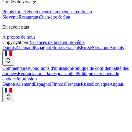
Guides de voyage
Points forts
Hébergements
Comment se rendre en
Slovénie
Restaurants
Bien-être & Spa
En savoir plus
À propos de nous
Copyright par
Vacances de luxe en Slovénie
Danois
Allemand
Espagnol
Finnois
Français
Russe
Slovaque
Anglais
Commentaires
Conditions d'utilisation
Politique de confidentialité des
données
Renonciation à la responsabilité
Politique en matière de
cookies
Impression
Danois
Allemand
Espagnol
Finnois
Français
Russe
Slovaque
Anglais