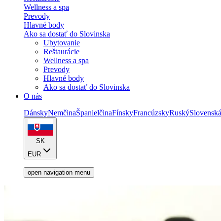
Wellness a spa
Prevody
Hlavné body
Ako sa dostať do Slovinska
Ubytovanie
Reštaurácie
Wellness a spa
Prevody
Hlavné body
Ako sa dostať do Slovinska
O nás
Dánsky
Nemčina
Španielčina
Fínsky
Francúzsky
Ruský
Slovensk
SK
EUR
open navigation menu