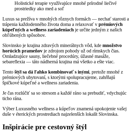
Holistické terapie využívajúce mnohé prírodné liečivé
prostriedky ako med a soľ
Luxus sa prežíva v mnohých rôznych formách — nechať starosti a
trápenia každodenného života doma a relaxovať v
prémiových
kúpeľných a wellness zariadeniach
je určite jedným z našich
obľúbených spôsobov.
Slovinsko je krajina zdravých minerálnych vôd, kde
množstvo
horúcich prameňov
je zdrojom pohody už od rímskych čias.
Omladzujúce sauny, liečebné procedúry, úžasné masáže,
sebareflexia — táto nádherná krajina má všetko a ešte viac.
Tento
štýl sa dá ľahko kombinovať s inými
, pretože mnohé z
prémiových ubytovaní, s ktorými spolupracujeme, zahŕňajú
špičkové kúpeľné a wellness zariadenia.
Je čas rozlúčiť sa so stresom a každé ráno sa prebudiť, vdychujúc
ticho rána.
Výber Luxusného wellness a kúpeľov znamená upokojenie vašej
duše v éterických prostrediach najzelenších lokalít Slovinska.
Inšpirácie pre cestovný štýl