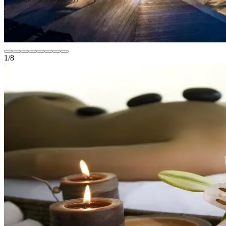
1
/
8